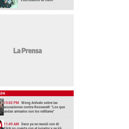
ADA
13:02 PM
Wong Arévalo sobre las
acusaciones contra Roosevelt: "Los que
andan armados son los militares"
11:49 AM
Deco ya se reunió con él:
Flick no cuenta con el jugador y se irá