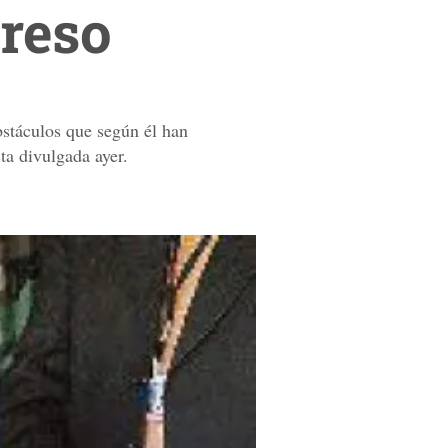
greso
bstáculos que según él han
sta divulgada ayer.