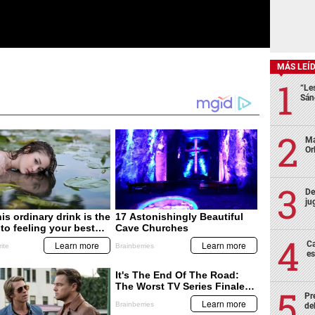
MÁS LEÍ
“Le
Sán
Ma
Or
De
ju
Ca
es
Pr
de