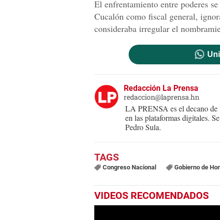
El enfrentamiento entre poderes s
Cucalón como fiscal general, ignor
consideraba irregular el nombramie
Uni
Redacción La Prensa
redaccion@laprensa.hn
LA PRENSA es el decano de lo
en las plataformas digitales. 
Pedro Sula.
Congreso Nacional
Gobierno de Ho
VIDEOS RECOMENDADOS