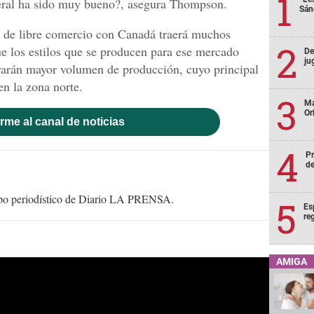
eral ha sido muy bueno?, asegura Thompson.
Sán
do de libre comercio con Canadá traerá muchos
ue los estilos que se producen para ese mercado
De
ju
arán mayor volumen de producción, cuyo principal
en la zona norte.
Ma
Or
rme al canal de noticias
Pr
de
uipo periodístico de Diario LA PRENSA.
Es
re
AMIGA