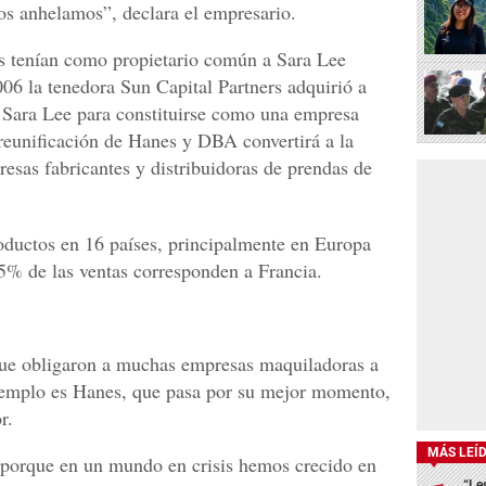
os anhelamos”, declara el empresario.
 tenían como propietario común a Sara Lee
006 la tenedora Sun Capital Partners adquirió a
Sara Lee para constituirse como una empresa
reunificación de Hanes y DBA convertirá a la
esas fabricantes y distribuidoras de prendas de
ductos en 16 países, principalmente en Europa
45% de las ventas corresponden a Francia.
 que obligaron a muchas empresas maquiladoras a
jemplo es Hanes, que pasa por su mejor momento,
r.
MÁS LEÍ
, porque en un mundo en crisis hemos crecido en
“Le