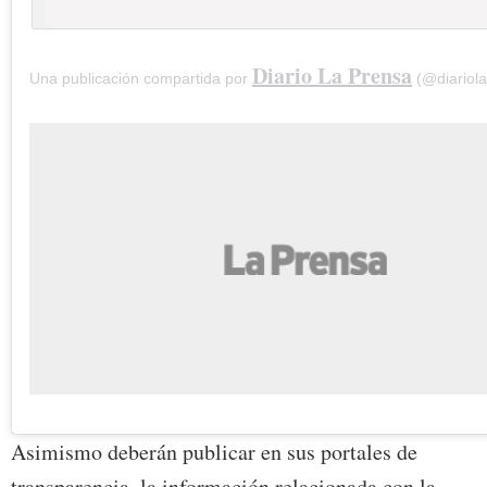
Diario La Prensa
Una publicación compartida por
(@diariola
Asimismo deberán publicar en sus portales de
transparencia, la información relacionada con la