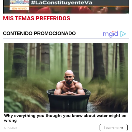
0
MIS TEMAS PREFERIDOS
seconds
of
30
seconds