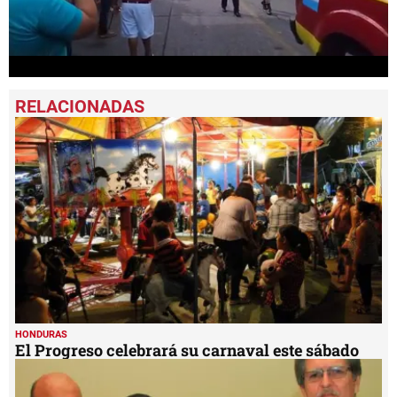
0
seconds
of
1
minute,
5
seconds
HONDURAS
El Progreso celebrará su carnaval este sábado