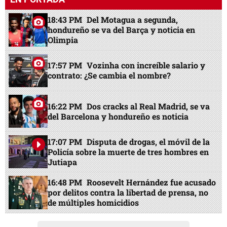
18:43 PM
Del Motagua a segunda,
hondureño se va del Barça y noticia en
Olimpia
17:57 PM
Vozinha con increíble salario y
contrato: ¿Se cambia el nombre?
16:22 PM
Dos cracks al Real Madrid, se va
del Barcelona y hondureño es noticia
17:07 PM
Disputa de drogas, el móvil de la
Policía sobre la muerte de tres hombres en
Jutiapa
16:48 PM
Roosevelt Hernández fue acusado
por delitos contra la libertad de prensa, no
de múltiples homicidios