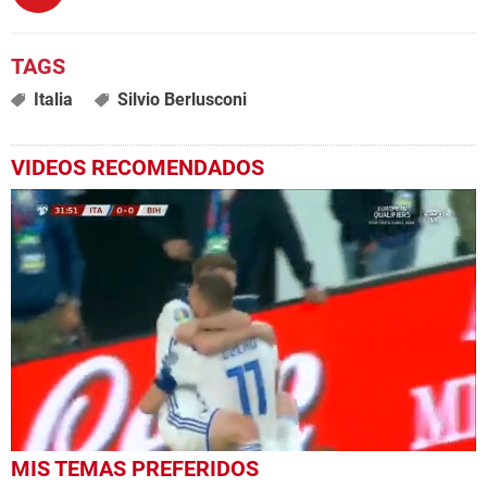
Italia
Silvio Berlusconi
VIDEOS RECOMENDADOS
0
MIS TEMAS PREFERIDOS
seconds