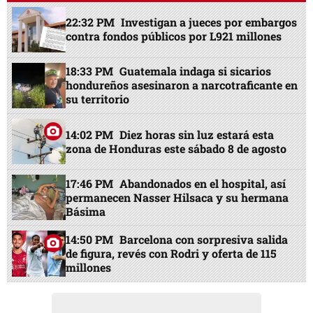
22:32 PM
Investigan a jueces por embargos
contra fondos públicos por L921 millones
18:33 PM
Guatemala indaga si sicarios
hondureños asesinaron a narcotraficante en
su territorio
14:02 PM
Diez horas sin luz estará esta
zona de Honduras este sábado 8 de agosto
17:46 PM
Abandonados en el hospital, así
permanecen Nasser Hilsaca y su hermana
Básima
14:50 PM
Barcelona con sorpresiva salida
de figura, revés con Rodri y oferta de 115
millones