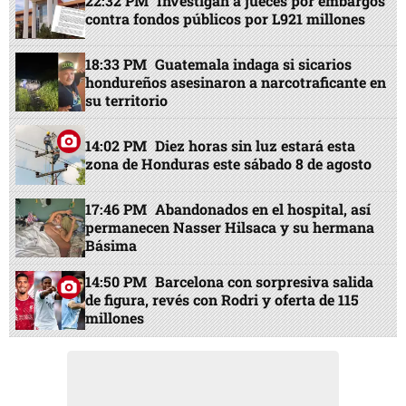
22:32 PM
Investigan a jueces por embargos
contra fondos públicos por L921 millones
18:33 PM
Guatemala indaga si sicarios
hondureños asesinaron a narcotraficante en
su territorio
14:02 PM
Diez horas sin luz estará esta
zona de Honduras este sábado 8 de agosto
17:46 PM
Abandonados en el hospital, así
permanecen Nasser Hilsaca y su hermana
Básima
14:50 PM
Barcelona con sorpresiva salida
de figura, revés con Rodri y oferta de 115
millones