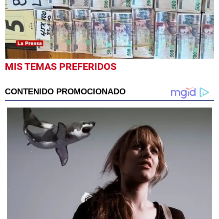
0
MIS TEMAS PREFERIDOS
seconds
of
40
seconds