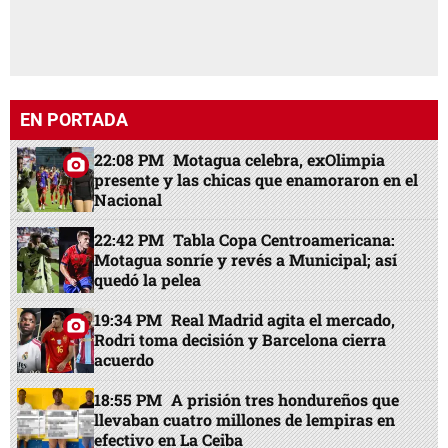
EN PORTADA
22:08 PM
Motagua celebra, exOlimpia
presente y las chicas que enamoraron en el
Nacional
22:42 PM
Tabla Copa Centroamericana:
Motagua sonríe y revés a Municipal; así
quedó la pelea
19:34 PM
Real Madrid agita el mercado,
Rodri toma decisión y Barcelona cierra
acuerdo
18:55 PM
A prisión tres hondureños que
llevaban cuatro millones de lempiras en
efectivo en La Ceiba