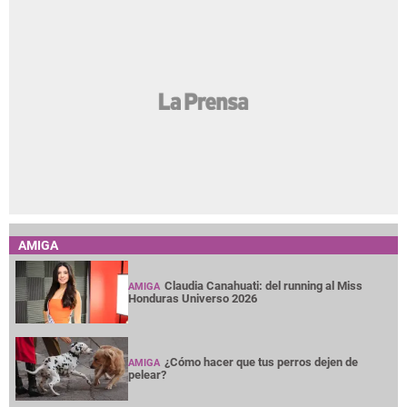
AMIGA
Claudia Canahuati: del running al Miss
AMIGA
Honduras Universo 2026
¿Cómo hacer que tus perros dejen de
AMIGA
pelear?