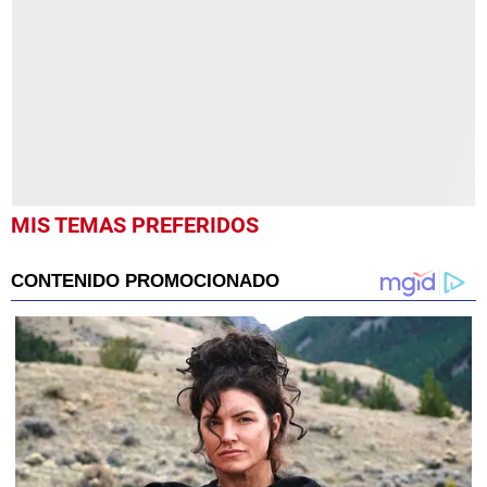
1
minute,
36
seconds
MIS TEMAS PREFERIDOS