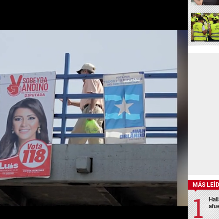
MÁS LEÍ
Hal
afu