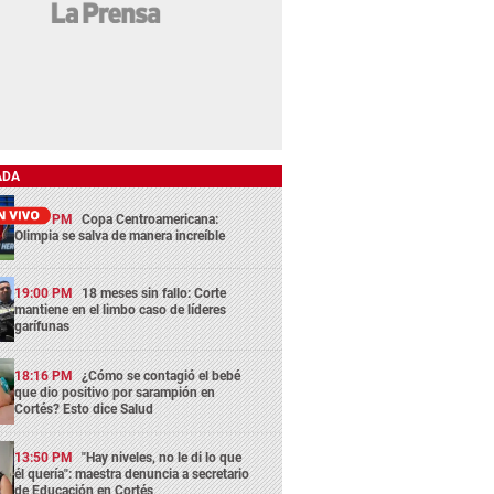
ADA
13:29 PM
Copa Centroamericana:
Olimpia se salva de manera increíble
19:00 PM
18 meses sin fallo: Corte
mantiene en el limbo caso de líderes
garífunas
18:16 PM
¿Cómo se contagió el bebé
que dio positivo por sarampión en
Cortés? Esto dice Salud
13:50 PM
"Hay niveles, no le di lo que
él quería": maestra denuncia a secretario
de Educación en Cortés