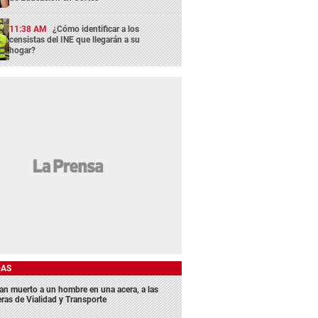
11:38 AM
¿Cómo identificar a los
censistas del INE que llegarán a su
hogar?
DAS
lan muerto a un hombre en una acera, a las
eras de Vialidad y Transporte