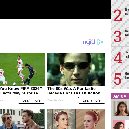
Re
su
Se
mi
Ma
si
Ho
fr
AMIGA