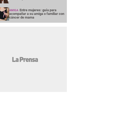
Entre mujeres: guía para
AMIGA
acompañar a su amiga o familiar con
cáncer de mama