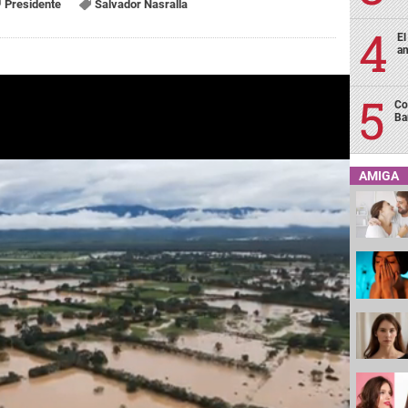
Presidente
Salvador Nasralla
El
an
Co
Ba
AMIGA