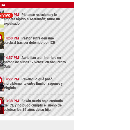
ADA
13:12 PM
Platense reacciona y le
empata rápido al Marathón; hubo un
expulsado
14:50 PM
Pastor sufre derrame
cerebral tras ser detenido por ICE
14:57 PM
Acribillan a un hombre en
parada de buses “Viveros” en San Pedro
Sula
14:22 PM
Revelan lo qué pasó
increíblemente entre Emilio Izaguirre y
Virginia
13:38 PM
Edwin murió bajo custodia
de ICE y no pudo cumplir el sueño de
celebrar los 15 años de su hija