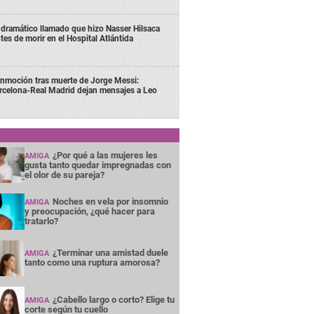
 dramático llamado que hizo Nasser Hilsaca
tes de morir en el Hospital Atlántida
nmoción tras muerte de Jorge Messi:
rcelona-Real Madrid dejan mensajes a Leo
¿Por qué a las mujeres les
AMIGA
gusta tanto quedar impregnadas con
el olor de su pareja?
Noches en vela por insomnio
AMIGA
y preocupación, ¿qué hacer para
tratarlo?
¿Terminar una amistad duele
AMIGA
tanto como una ruptura amorosa?
¿Cabello largo o corto? Elige tu
AMIGA
corte según tu cuello