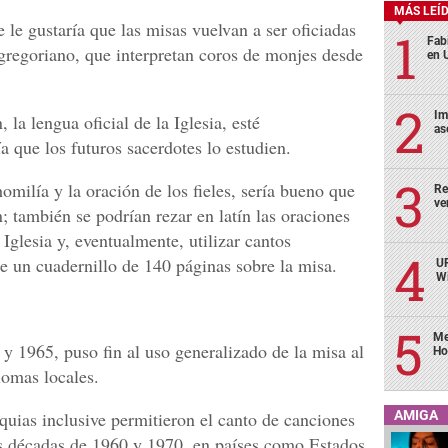
MÁS LEÍ
le gustaría que las misas vuelvan a ser oficiadas
Fabi
 gregoriano, que interpretan coros de monjes desde
en 
Im
la lengua oficial de la Iglesia, esté
as
 que los futuros sacerdotes lo estudien.
omilía y la oración de los fieles, sería bueno que
Re
ve
n; también se podrían rezar en latín las oraciones
Iglesia y, eventualmente, utilizar cantos
de un cuadernillo de 140 páginas sobre la misa.
UP
Wi
Me
 y 1965, puso fin al uso generalizado de la misa al
Ho
diomas locales.
quias inclusive permitieron el canto de canciones
AMIGA
las décadas de 1960 y 1970, en países como Estados