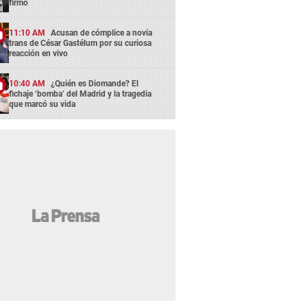
firmó
11:10 AM
Acusan de cómplice a novia
trans de César Gastélum por su curiosa
reacción en vivo
10:40 AM
¿Quién es Diomande? El
fichaje ‘bomba’ del Madrid y la tragedia
que marcó su vida