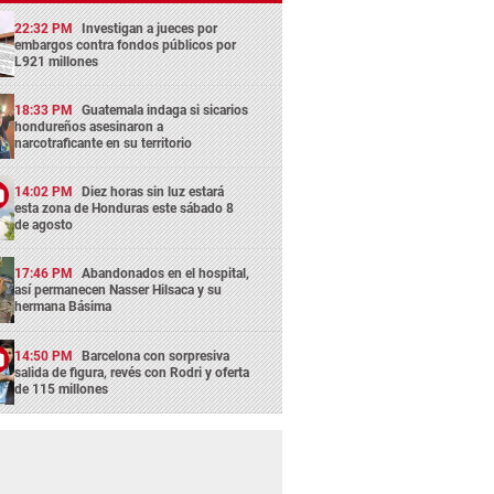
22:32 PM
Investigan a jueces por
embargos contra fondos públicos por
L921 millones
18:33 PM
Guatemala indaga si sicarios
hondureños asesinaron a
narcotraficante en su territorio
14:02 PM
Diez horas sin luz estará
esta zona de Honduras este sábado 8
de agosto
17:46 PM
Abandonados en el hospital,
así permanecen Nasser Hilsaca y su
hermana Básima
14:50 PM
Barcelona con sorpresiva
salida de figura, revés con Rodri y oferta
de 115 millones