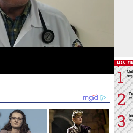
MÁS LEÍ
Mat
neg
Fa
en
Im
as