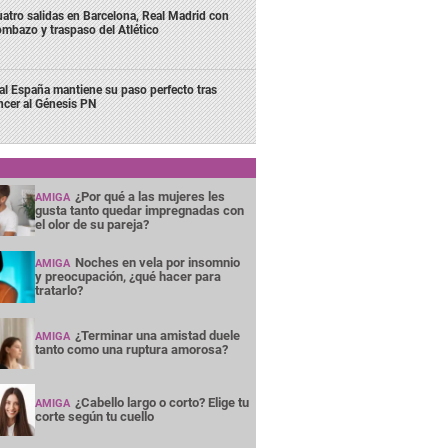
atro salidas en Barcelona, Real Madrid con
mbazo y traspaso del Atlético
al España mantiene su paso perfecto tras
ncer al Génesis PN
¿Por qué a las mujeres les
AMIGA
gusta tanto quedar impregnadas con
el olor de su pareja?
Noches en vela por insomnio
AMIGA
y preocupación, ¿qué hacer para
tratarlo?
¿Terminar una amistad duele
AMIGA
tanto como una ruptura amorosa?
¿Cabello largo o corto? Elige tu
AMIGA
corte según tu cuello