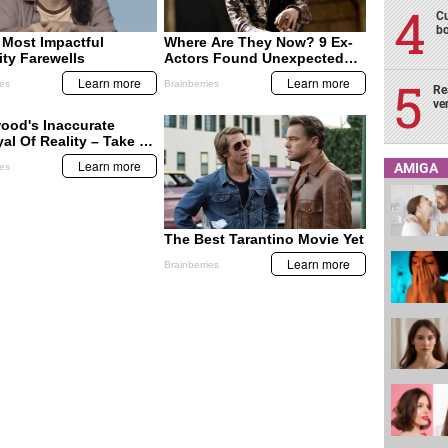
Cu
bo
Re
ve
AMIGA