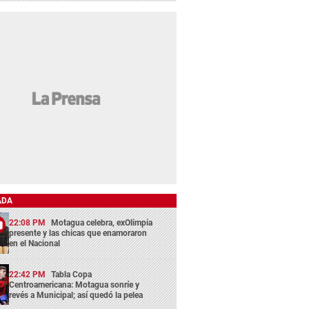
ADA
22:08 PM
Motagua celebra, exOlimpia
presente y las chicas que enamoraron
en el Nacional
22:42 PM
Tabla Copa
Centroamericana: Motagua sonríe y
revés a Municipal; así quedó la pelea