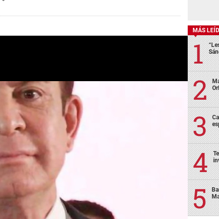
MÁS LEÍ
“Le
Sán
Ma
Or
Ca
es
Te
in
Ba
Ma