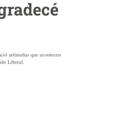
Agradecé
nció artimañas que acontecen
tido Liberal.