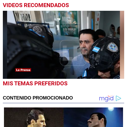
VIDEOS RECOMENDADOS
0
MIS TEMAS PREFERIDOS
seconds
of
1
minute,
51
seconds