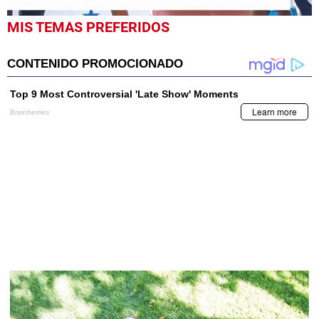
0
MIS TEMAS PREFERIDOS
seconds
of
9
minutes,
10
seconds