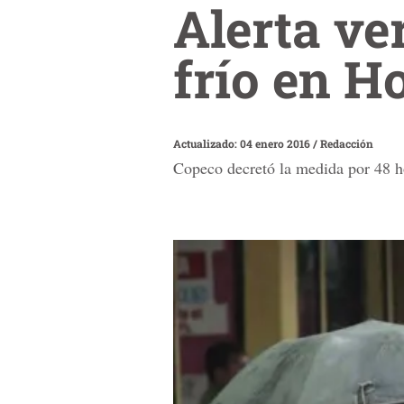
Alerta ve
frío en H
Actualizado: 04 enero 2016
/
Redacción
Copeco decretó la medida por 48 ho