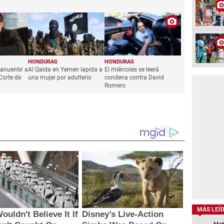
HONDURAS
HONDURAS
anuente' a
Al Qaida en Yemen lapida a
El miércoles se leerá
Corte de
una mujer por adulterio
condena contra David
Romero
MÁS LEÍ
ouldn't Believe It If
Disney’s Live-Action