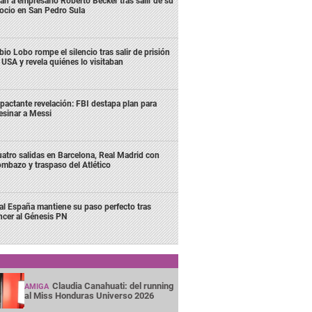
an a empresario Roberto Becker tras salir de su
ocio en San Pedro Sula
bio Lobo rompe el silencio tras salir de prisión
 USA y revela quiénes lo visitaban
pactante revelación: FBI destapa plan para
esinar a Messi
atro salidas en Barcelona, Real Madrid con
mbazo y traspaso del Atlético
al España mantiene su paso perfecto tras
ncer al Génesis PN
Claudia Canahuati: del running
AMIGA
al Miss Honduras Universo 2026