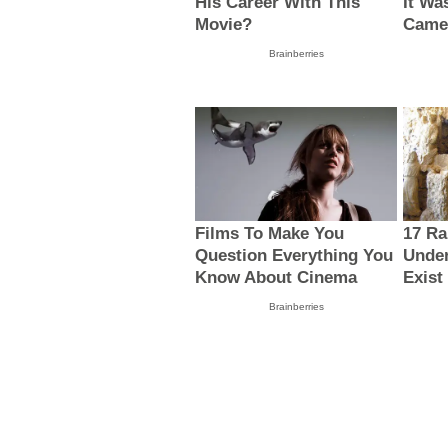
His Career With This
It Wa
Movie?
Came
Brainberries
Films To Make You
17 Ra
Question Everything You
Under
Know About Cinema
Exist
Brainberries