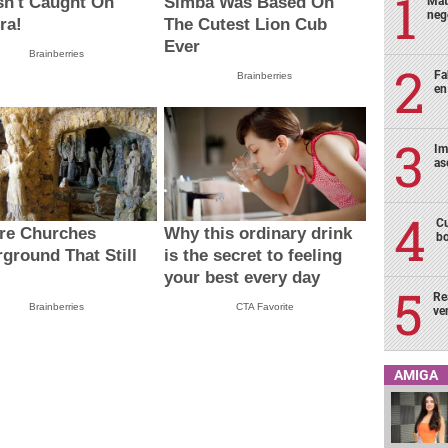
sn't Caught On
Simba Was Based On
Mat
neg
ra!
The Cutest Lion Cub
Ever
Brainberries
Fa
Brainberries
en
Im
as
Cu
re Churches
Why this ordinary drink
bo
ground That Still
is the secret to feeling
your best every day
Re
Brainberries
CTA Favorite
ve
AMIGA