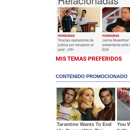
HONDURAS
HONDURAS
'Gracias operadores de
Jaime Rosenthal '
justica por recuperar el
presentarse ante 
país': JOH
EUA
MIS TEMAS PREFERIDOS
CONTENIDO PROMOCIONADO
Tarantino Wants To End
You W