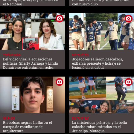
el Nacional
con nuevo club
HONDURAS
DEPORTES
Del video viral a acusaciones
Jugadores salieron descalzos,
políticas: Sherly Arriaga y Linda
exBarça presente y fichaje se
Donaire se enfrentan en redes
lesionó en el debut
MUNDO
DEPORTES
En bolsas negras hallaron el
La misteriosa pelirroja y la bella
cuerpo de estudiante de
colocha roban miradas en el
arquitectura
Juticalpa-Motagua