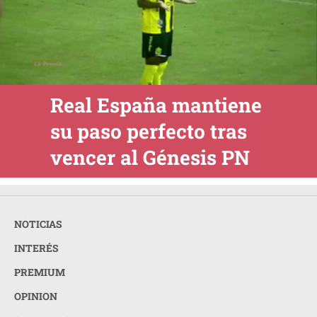
Real España mantiene
su paso perfecto tras
vencer al Génesis PN
NOTICIAS
INTERÉS
PREMIUM
OPINION