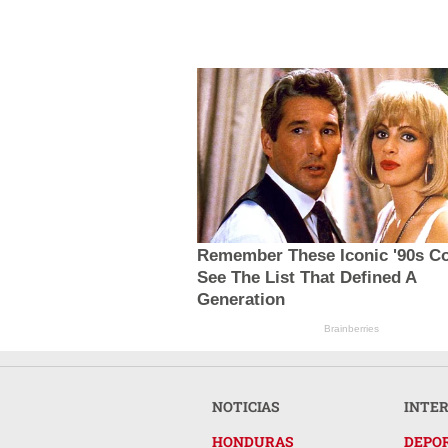
Remember These Iconic '90s C
See The List That Defined A
Generation
Brainberries
NOTICIAS
INTE
HONDURAS
DEPO