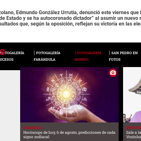
nezolano, Edmundo González Urrutia, denunció este viernes que
e Estado y se ha autocoronado dictador” al asumir un nuevo 
ltados que, según la oposición, reflejan su victoria en las ele
FOTOGALERÍA
FOTOGALERÍA
FOTOGALERÍA
SAN PEDRO EN
UCESOS
FARÁNDULA
MUNDO
FOTOS
FARANDULA
DEPORT
Horóscopo de hoy, 6 de agosto, predicciones de cada
Sale a l
signo zodiacal
Vozinha