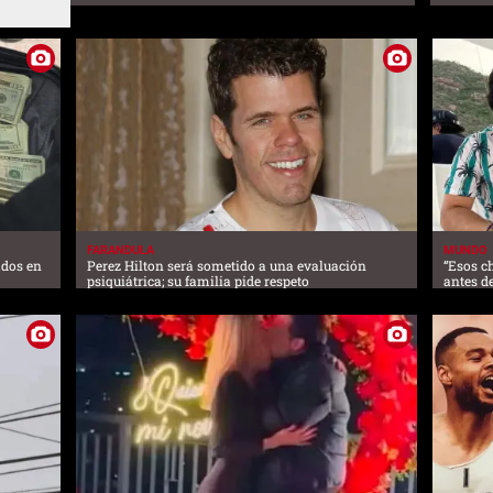
FARANDULA
MUNDO
ados en
Perez Hilton será sometido a una evaluación
“Esos c
psiquiátrica; su familia pide respeto
antes d