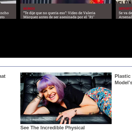
MUNDO
DEPORT
lancho
“Te dije que no quería eso”: Video de Valeria
Se va de
sto
Márquez antes de ser asesinada por el "R1"
Arsena
hat
Plastic
Model'
See The Incredible Physical