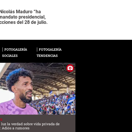
 Nicolás Maduro “ha
“Hagan lo que hagan,
2 / 11
mandato presidencial,
régimen.
cciones del 28 de julio.
FOTOGALERÍA
FOTOGALERÍA
SOCIALES
TENDENCIAS
ES
a luz la verdad sobre vida privada de
: Adiós a rumores