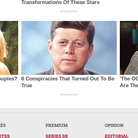
Transformations Of These Stars
Brainberries
ouples?
8 Conspiracies That Turned Out To Be
'The O
True
Are The
Brainberries
RÉS
PREMIUM
OPINION
RTES
SERIES DE
EDITORIAL