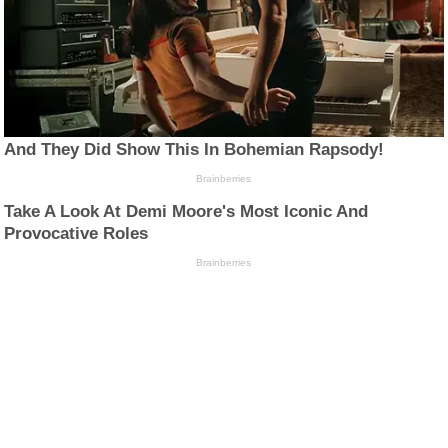
And They Did Show This In Bohemian Rapsody!
Brainberries
Take A Look At Demi Moore's Most Iconic And
Provocative Roles
Brainberries