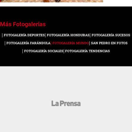
Esther Yadira Huitrón Vázquez
pasó de de ser identificada como
“Libre”, cuando era testigo
colaborador de la antigua
2 / 11
Procuraduría General de la
1 / 11
FOTOGALERÍA DEPORTES
FOTOGALERÍA HONDURAS
FOTOGALERÍA SUCESOS
República (PGR), a convertirse en
FOTOGALERÍA FARÁNDULA
FOTOGALERÍA MUNDO
SAN PEDRO EN FOTOS
“La Jefa” o La Patrona, lideresa
FOTOGALERÍA SOCIALES
FOTOGALERÍA TENDENCIAS
del cártel del narcotráfico,
Guerreros Unidos en México.
Fotos: Reforma, Twitter