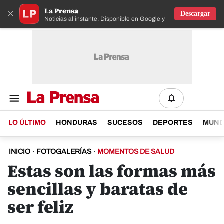
La Prensa
×
Descargar
Noticias al instante. Disponible en Google y IOS
LO ÚLTIMO
HONDURAS
SUCESOS
DEPORTES
MUN
INICIO
·
FOTOGALERÍAS
·
MOMENTOS DE SALUD
Estas son las formas más
sencillas y baratas de
ser feliz