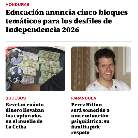
HONDURAS
Educación anuncia cinco bloques
temáticos para los desfiles de
Independencia 2026
SUCESOS
FARANDULA
Revelan cuánto
Perez Hilton
dinero llevaban
será sometido a
los capturados
una evaluación
en el muelle de
psiquiátrica; su
La Ceiba
familia pide
respeto