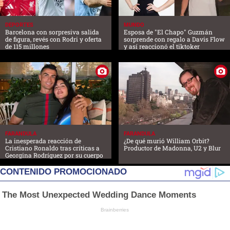
DEPORTES
MUNDO
Barcelona con sorpresiva salida
Esposa de "El Chapo" Guzmán
de figura, revés con Rodri y oferta
sorprende con regalo a Davis Flow
de 115 millones
y así reaccionó el tiktoker
FARANDULA
FARANDULA
La inesperada reacción de
¿De qué murió William Orbit?
Cristiano Ronaldo tras críticas a
Productor de Madonna, U2 y Blur
Georgina Rodríguez por su cuerpo
CONTENIDO PROMOCIONADO
The Most Unexpected Wedding Dance Moments
Brainberries