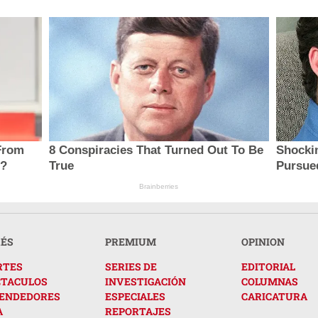
From
8 Conspiracies That Turned Out To Be
Shocki
e?
True
Pursue
Brainberries
RÉS
PREMIUM
OPINION
RTES
SERIES DE
EDITORIAL
CTACULOS
INVESTIGACIÓN
COLUMNAS
ENDEDORES
ESPECIALES
CARICATURA
A
REPORTAJES