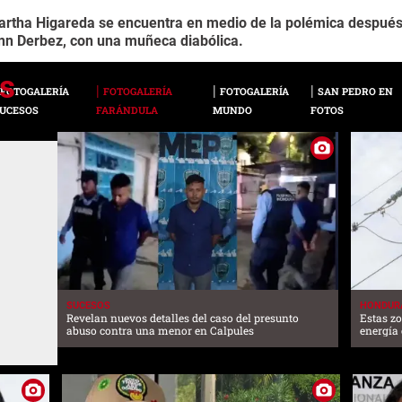
artha Higareda se encuentra en medio de la polémica después
inn Derbez, con una muñeca diabólica.
FOTOGALERÍA
FOTOGALERÍA
FOTOGALERÍA
SAN PEDRO EN
UCESOS
FARÁNDULA
MUNDO
FOTOS
SUCESOS
HONDUR
Revelan nuevos detalles del caso del presunto
Estas z
abuso contra una menor en Calpules
energía 