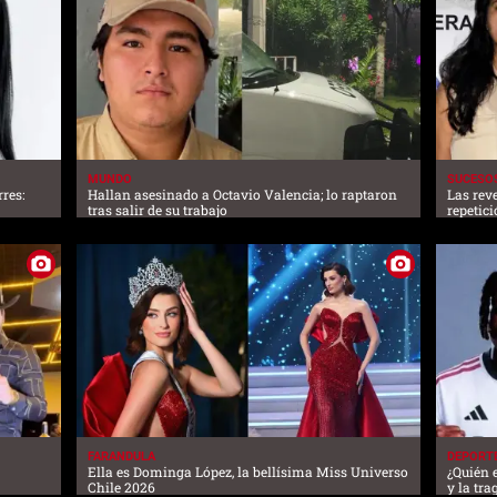
MUNDO
SUCESO
res:
Hallan asesinado a Octavio Valencia; lo raptaron
Las rev
tras salir de su trabajo
repetic
FARANDULA
DEPORT
Ella es Dominga López, la bellísima Miss Universo
¿Quién 
Chile 2026
y la tr