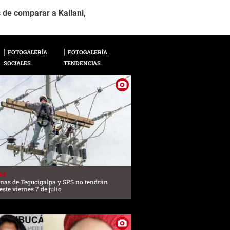
 de comparar a Kailani,
Y aunque ambas estre
2 / 11
actriz de “Amarte Du
FOTOGALERÍA
FOTOGALERÍA
SOCIALES
TENDENCIAS
AS
onas de Tegucigalpa y SPS no tendrán
este viernes 7 de julio