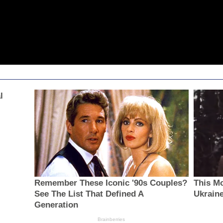
l
Remember These Iconic '90s Couples?
This M
See The List That Defined A
Ukraine
Generation
Brainberries