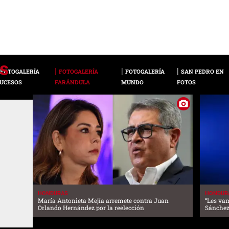
FOTOGALERÍA
FOTOGALERÍA
FOTOGALERÍA
SAN PEDRO EN
UCESOS
FARÁNDULA
MUNDO
FOTOS
HONDURAS
HONDUR
María Antonieta Mejía arremete contra Juan
“Les vam
Orlando Hernández por la reelección
Sánchez