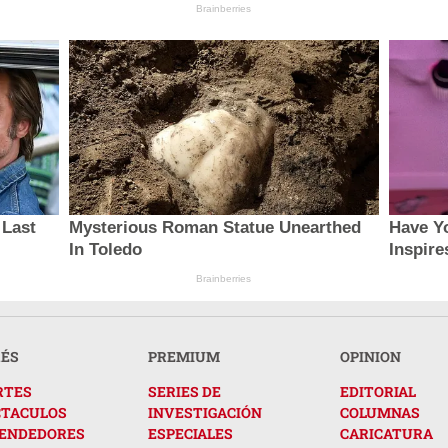
Brainberries
 Last
Mysterious Roman Statue Unearthed
Have Y
In Toledo
Inspire
Brainberries
RÉS
PREMIUM
OPINION
RTES
SERIES DE
EDITORIAL
CTACULOS
INVESTIGACIÓN
COLUMNAS
ENDEDORES
ESPECIALES
CARICATURA