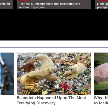
DEPORTES
MUNDO
decisión
Terrible: Muere futbolista tras fuerte ataque y
¡Todo q
relatan lo que pasó
proteger
Scientists Happened Upon The Most
Why thi
Terrifying Discovery
to feel