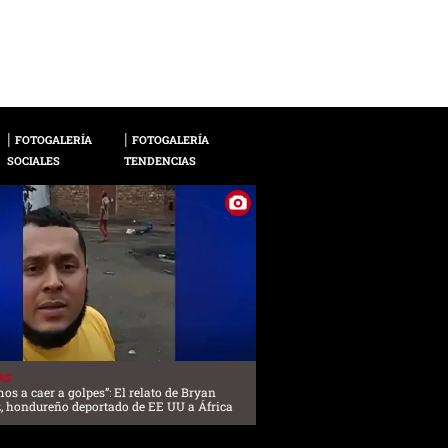
romper con costumbr
FOTOGALERÍA
FOTOGALERÍA
SOCIALES
TENDENCIAS
AS
os a caer a golpes”: El relato de Bryan
, hondureño deportado de EE UU a África