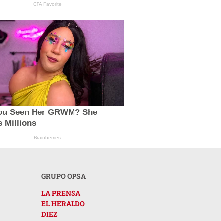
CTA Favorite
ou Seen Her GRWM? She
s Millions
Brainberries
GRUPO OPSA
LA PRENSA
EL HERALDO
DIEZ