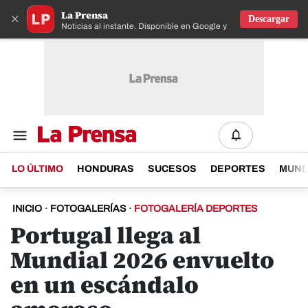
La Prensa
×
Descargar
Noticias al instante. Disponible en Google y IOS
LO ÚLTIMO
HONDURAS
SUCESOS
DEPORTES
MUN
INICIO
·
FOTOGALERÍAS
·
FOTOGALERÍA DEPORTES
Portugal llega al
Mundial 2026 envuelto
en un escándalo