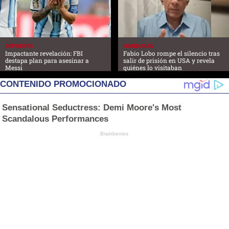
DEPORTES
HONDURAS
Impactante revelación: FBI
Fabio Lobo rompe el silencio tras
destapa plan para asesinar a
salir de prisión en USA y revela
Messi
quiénes lo visitaban
CONTENIDO PROMOCIONADO
Sensational Seductress: Demi Moore's Most
Scandalous Performances
Brainberries