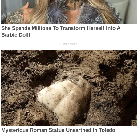
She Spends Millions To Transform Herself Into A
Barbie Doll!
Brainberries
Mysterious Roman Statue Unearthed In Toledo