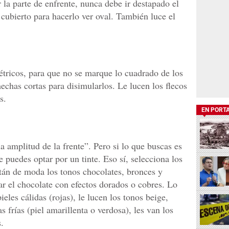
r la parte de enfrente, nunca debe ir destapado el
r cubierto para hacerlo ver oval. También luce el
étricos, para que no se marque lo cuadrado de los
chas cortas para disimularlos. Le lucen los flecos
s.
EN PORT
la amplitud de la frente”. Pero si lo que buscas es
 puedes optar por un tinte. Eso sí, selecciona los
stán de moda los tonos chocolates, bronces y
r el chocolate con efectos dorados o cobres. Lo
ieles cálidas (rojas), le lucen los tonos beige,
s frías (piel amarillenta o verdosa), les van los
.