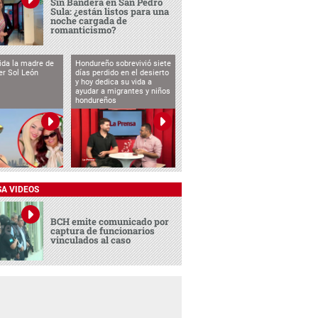
Sin Bandera en San Pedro
Sula: ¿están listos para una
noche cargada de
romanticismo?
vida la madre de
Hondureño sobrevivió siete
cer Sol León
días perdido en el desierto
y hoy dedica su vida a
ayudar a migrantes y niños
hondureños
SA VIDEOS
BCH emite comunicado por
captura de funcionarios
vinculados al caso