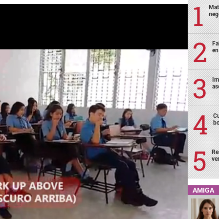
Mat
neg
Fa
en
Im
as
Cu
bo
Re
ve
AMIGA