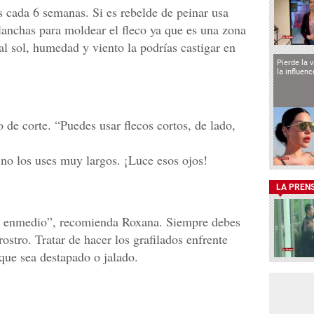
s cada 6 semanas. Si es rebelde de peinar usa
anchas para moldear el fleco ya que es una zona
al sol, humedad y viento la podrías castigar en
Pierde la 
la influen
po de corte. “Puedes usar flecos cortos, de lado,
 no los uses muy largos. ¡Luce esos ojos!
LA PREN
or enmedio”, recomienda Roxana. Siempre debes
rostro. Tratar de hacer los grafilados enfrente
 que sea destapado o jalado.