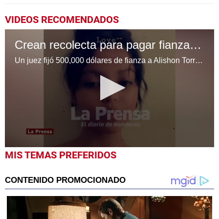
VIDEOS RECOMENDADOS
Crean recolecta para pagar fianza de hondureña que le quito la vida al abusador de su hermanita
Un juez fijó 500,000 dólares de fianza a Alishon Torres, quien mató a Noé Rincón en Memphis luego de encararlo por haber tocado a su hermanita de cinco años
0
MIS TEMAS PREFERIDOS
seconds
of
1
minute,
43
seconds