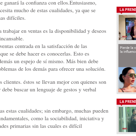
te ganará la confianza con ellos.Entusiasmo,
ecesita mucho de estas cualidades, ya que se
LA PREN
s difíciles.
a trabajar en ventas es la disponibilidad y deseos
 incansable.
ventas centrada en la satisfacción de las
Pierde la 
la influen
 que se debe hacer es conocerlas. Esto es
s demás un espejo de sí mismo. Más bien debe
oblemas de los demás para ofrecer una solución.
 clientes. éstos se llevan mejor con quienes son
 debe buscar un lenguaje de gestos y verbal
LA PREN
odas estas cualidades; sin embargo, muchas pueden
ndamentales, como la sociabilidad, iniciativa y
es primarias sin las cuales es difícil