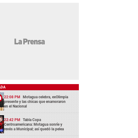
ADA
22:08 PM
Motagua celebra, exOlimpia
presente y las chicas que enamoraron
en el Nacional
22:42 PM
Tabla Copa
Centroamericana: Motagua sonríe y
revés a Municipal; así quedó la pelea