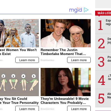
MÁS LEÍ
Esp
rega
De
ju
Pr
de
¿T
re
Ab
Na