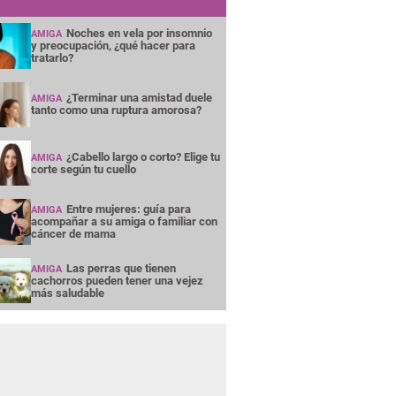
Noches en vela por insomnio
AMIGA
y preocupación, ¿qué hacer para
tratarlo?
¿Terminar una amistad duele
AMIGA
tanto como una ruptura amorosa?
¿Cabello largo o corto? Elige tu
AMIGA
corte según tu cuello
Entre mujeres: guía para
AMIGA
acompañar a su amiga o familiar con
cáncer de mama
Las perras que tienen
AMIGA
cachorros pueden tener una vejez
más saludable