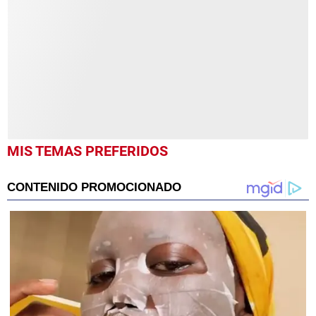
9
minutes,
18
seconds
MIS TEMAS PREFERIDOS