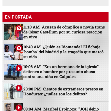
EN PORTADA
11:10 AM
Acusan de cómplice a novia trans
de César Gastélum por su curiosa reacción
en vivo
10:40 AM
¿Quién es Diomande? El fichaje
‘bomba’ del Madrid y la tragedia que marcó
su vida
10:06 AM
"Era un hermano de la iglesia":
detienen a hombre por presunto abuso
contra una niña en Calpules
23:00 PM
Cientos de extranjeros presos en
Honduras: ¿cuáles son los delitos?
08:04 AM
Maribel Espinoza: "JOH debió