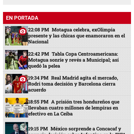
EN PORTADA
22:08 PM
Motagua celebra, exOlimpia
presente y las chicas que enamoraron en el
Nacional
22:42 PM
Tabla Copa Centroamericana:
Motagua sonríe y revés a Municipal; así
quedó la pelea
19:34 PM
Real Madrid agita el mercado,
Rodri toma decisión y Barcelona cierra
acuerdo
18:55 PM
A prisión tres hondureños que
llevaban cuatro millones de lempiras en
efectivo en La Ceiba
19:15 PM
México sorprende a Concacaf y