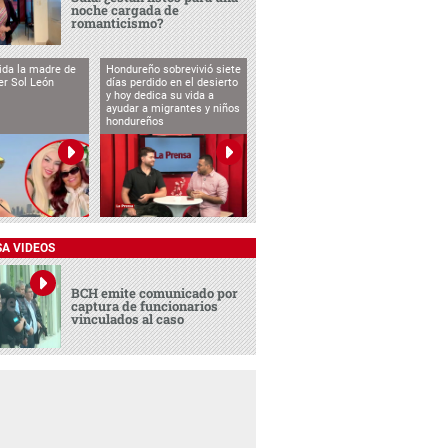
noche cargada de
romanticismo?
vida la madre de
Hondureño sobrevivió siete
cer Sol León
días perdido en el desierto
y hoy dedica su vida a
ayudar a migrantes y niños
hondureños
SA VIDEOS
BCH emite comunicado por
captura de funcionarios
vinculados al caso