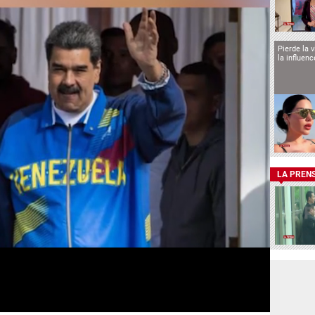
Pierde la 
la influen
LA PREN