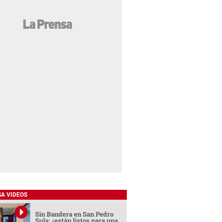
SA VIDEOS
Sin Bandera en San Pedro
Sula: ¿están listos para una