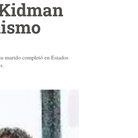
e Kidman
lismo
 su marido completó en Estados
s.