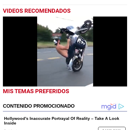
VIDEOS RECOMENDADOS
0
MIS TEMAS PREFERIDOS
seconds
of
49
seconds