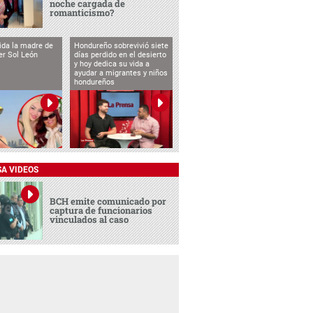
noche cargada de
romanticismo?
vida la madre de
Hondureño sobrevivió siete
cer Sol León
días perdido en el desierto
y hoy dedica su vida a
ayudar a migrantes y niños
hondureños
SA VIDEOS
BCH emite comunicado por
captura de funcionarios
vinculados al caso