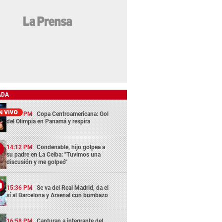
ADA
13:29 PM
Copa Centroamericana: Gol
del Olimpia en Panamá y respira
14:12 PM
Condenable, hijo golpea a
su padre en La Ceiba: "Tuvimos una
discusión y me golpeó"
15:36 PM
Se va del Real Madrid, da el
sí al Barcelona y Arsenal con bombazo
16:58 PM
Capturan a integrante del