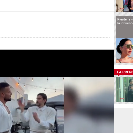
Pierde la 
la influen
LA PREN