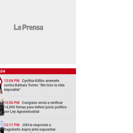
ADA
13:04 PM
Cynthia Klitbo arremete
contra Bárbara Torres: "Me hizo la vida
imposible"
12:56 PM
Congreso envía a verificar
14,000 firmas para definir juicio político
por Ley Agroindustrial
12:17 PM
JOH le responde a
Dagoberto Aspra ante supuestas