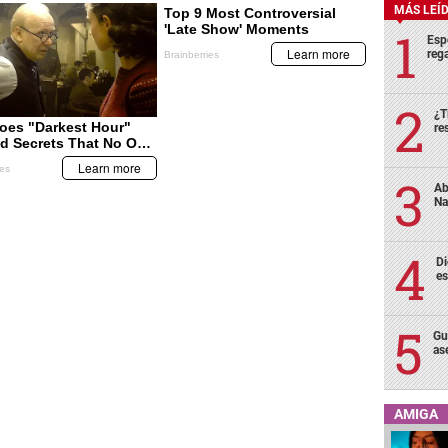
MÁS LEÍ
Esp
rega
¿T
re
Ab
Na
Di
es
Gu
as
AMIGA