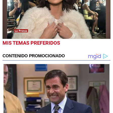
0
MIS TEMAS PREFERIDOS
seconds
of
1
minute,
59
seconds