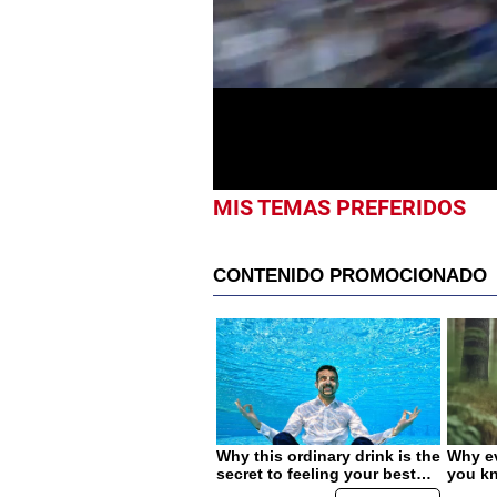
seconds
of
46
seconds
Volume
0%
MIS TEMAS PREFERIDOS