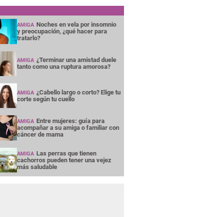
Noches en vela por insomnio
AMIGA
y preocupación, ¿qué hacer para
tratarlo?
¿Terminar una amistad duele
AMIGA
tanto como una ruptura amorosa?
¿Cabello largo o corto? Elige tu
AMIGA
corte según tu cuello
Entre mujeres: guía para
AMIGA
acompañar a su amiga o familiar con
cáncer de mama
Las perras que tienen
AMIGA
cachorros pueden tener una vejez
más saludable