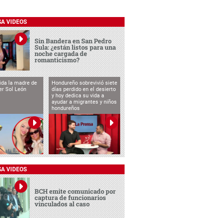
SA VIDEOS
Sin Bandera en San Pedro
Sula: ¿están listos para una
noche cargada de
romanticismo?
vida la madre de
Hondureño sobrevivió siete
cer Sol León
días perdido en el desierto
y hoy dedica su vida a
ayudar a migrantes y niños
hondureños
SA VIDEOS
BCH emite comunicado por
captura de funcionarios
vinculados al caso