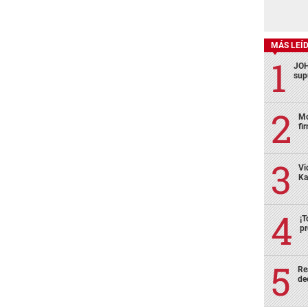
MÁS LEÍ
JOH
sup
Mo
fi
Vi
Ka
¡T
pr
Re
de