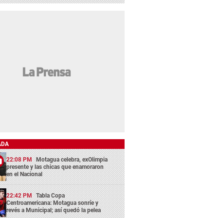
ADA
22:08 PM
Motagua celebra, exOlimpia
presente y las chicas que enamoraron
en el Nacional
22:42 PM
Tabla Copa
Centroamericana: Motagua sonríe y
revés a Municipal; así quedó la pelea