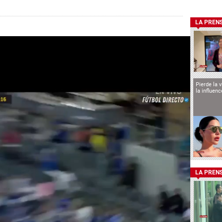
LA PREN
Pierde la 
la influen
LA PREN