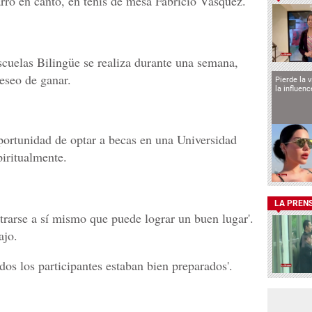
arro en canto, en tenis de mesa Fabricio Vásquez.
cuelas Bilingüe se realiza durante una semana,
eseo de ganar.
Pierde la 
la influen
portunidad de optar a becas en una Universidad
piritualmente.
LA PREN
trarse a sí mismo que puede lograr un buen lugar'.
ajo.
dos los participantes estaban bien preparados'.