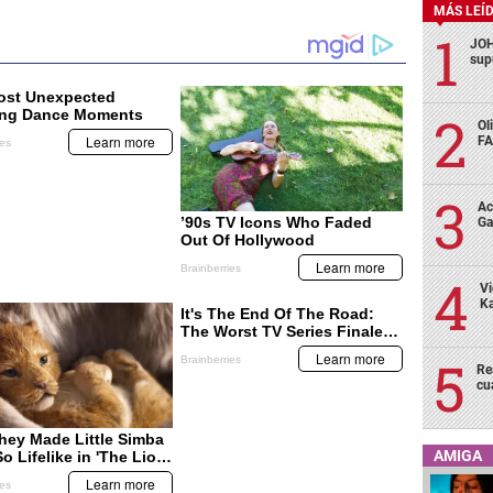
MÁS LEÍ
JOH
sup
Ol
FA
Ac
Ga
Vi
Ka
Re
cu
AMIGA