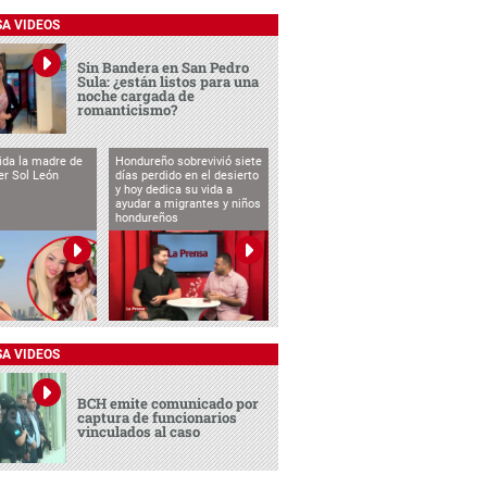
SA VIDEOS
Sin Bandera en San Pedro
Sula: ¿están listos para una
noche cargada de
romanticismo?
vida la madre de
Hondureño sobrevivió siete
cer Sol León
días perdido en el desierto
y hoy dedica su vida a
ayudar a migrantes y niños
hondureños
SA VIDEOS
BCH emite comunicado por
captura de funcionarios
vinculados al caso