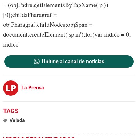
= (objPadre.getElementsByTagName('p'))
[0];childsPharagraf =
objPharagraf.childNodes;objSpan =
document.createElement('span');for(var indice = 0;
indice
Unirme al canal de noticias
La Prensa
Velada