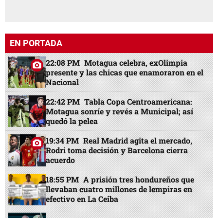
EN PORTADA
22:08 PM
Motagua celebra, exOlimpia
presente y las chicas que enamoraron en el
Nacional
22:42 PM
Tabla Copa Centroamericana:
Motagua sonríe y revés a Municipal; así
quedó la pelea
19:34 PM
Real Madrid agita el mercado,
Rodri toma decisión y Barcelona cierra
acuerdo
18:55 PM
A prisión tres hondureños que
llevaban cuatro millones de lempiras en
efectivo en La Ceiba