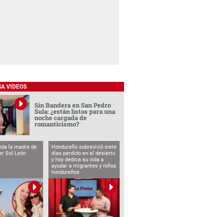
SA VIDEOS
Sin Bandera en San Pedro
Sula: ¿están listos para una
noche cargada de
romanticismo?
vida la madre de
Hondureño sobrevivió siete
cer Sol León
días perdido en el desierto
y hoy dedica su vida a
ayudar a migrantes y niños
hondureños