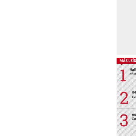
MÁS LEÍ
Hal
afu
Re
su
Ac
Ga