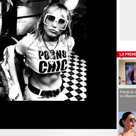
LA PREN
Pierde la 
la influen