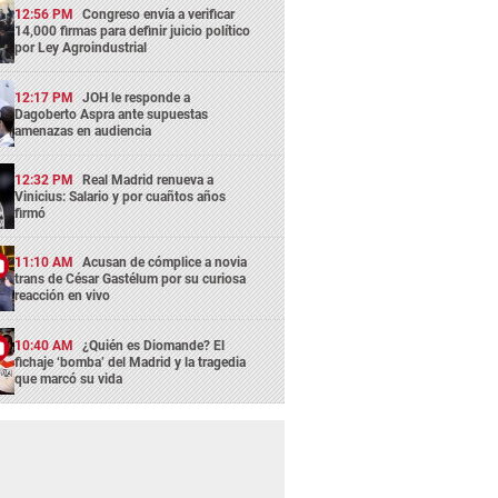
12:56 PM
Congreso envía a verificar
14,000 firmas para definir juicio político
por Ley Agroindustrial
12:17 PM
JOH le responde a
Dagoberto Aspra ante supuestas
amenazas en audiencia
12:32 PM
Real Madrid renueva a
Vinicius: Salario y por cuañtos años
firmó
11:10 AM
Acusan de cómplice a novia
trans de César Gastélum por su curiosa
reacción en vivo
10:40 AM
¿Quién es Diomande? El
fichaje ‘bomba’ del Madrid y la tragedia
que marcó su vida