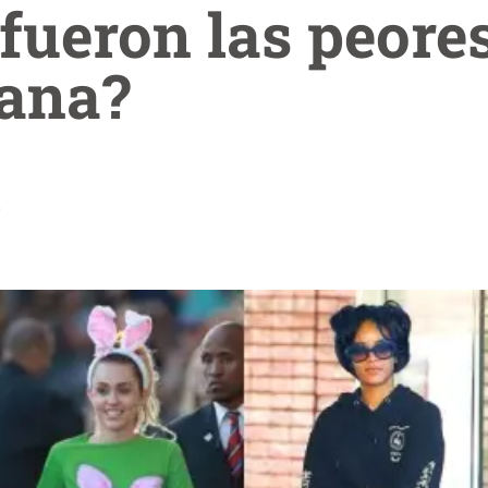
fueron las peore
mana?
.