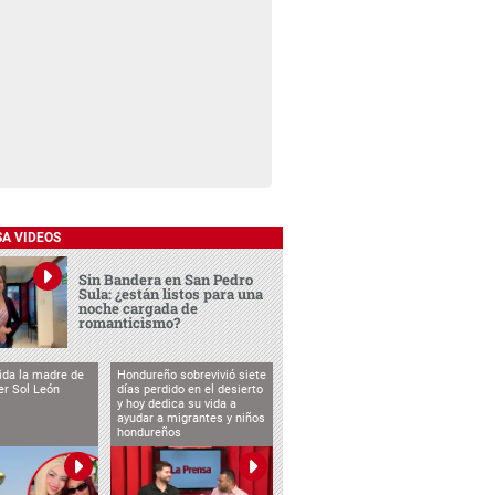
SA VIDEOS
Sin Bandera en San Pedro
Sula: ¿están listos para una
noche cargada de
romanticismo?
vida la madre de
Hondureño sobrevivió siete
cer Sol León
días perdido en el desierto
y hoy dedica su vida a
ayudar a migrantes y niños
hondureños