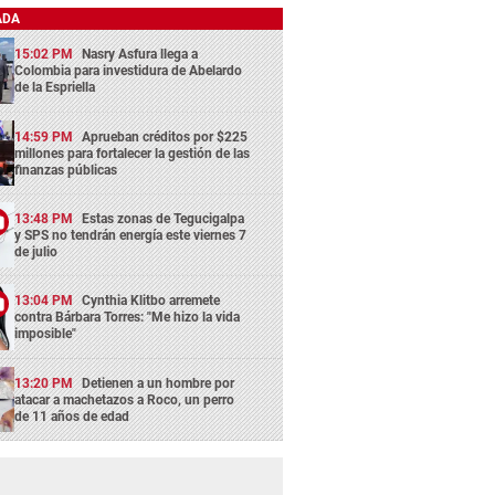
ADA
15:02 PM
Nasry Asfura llega a
Colombia para investidura de Abelardo
de la Espriella
14:59 PM
Aprueban créditos por $225
millones para fortalecer la gestión de las
finanzas públicas
13:48 PM
Estas zonas de Tegucigalpa
y SPS no tendrán energía este viernes 7
de julio
13:04 PM
Cynthia Klitbo arremete
contra Bárbara Torres: "Me hizo la vida
imposible"
13:20 PM
Detienen a un hombre por
atacar a machetazos a Roco, un perro
de 11 años de edad