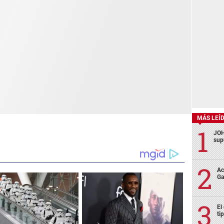
MÁS LEÍ
JOH
sup
Ac
Ga
El
ti