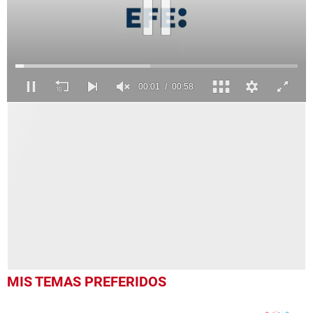
0
seconds
of
58
seconds
MIS TEMAS PREFERIDOS