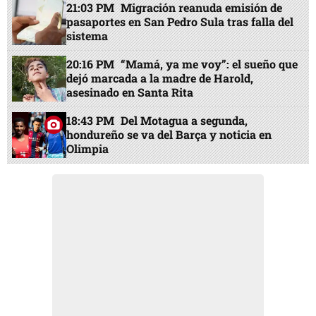
21:03 PM
Migración reanuda emisión de
pasaportes en San Pedro Sula tras falla del
sistema
20:16 PM
“Mamá, ya me voy”: el sueño que
dejó marcada a la madre de Harold,
asesinado en Santa Rita
18:43 PM
Del Motagua a segunda,
hondureño se va del Barça y noticia en
Olimpia