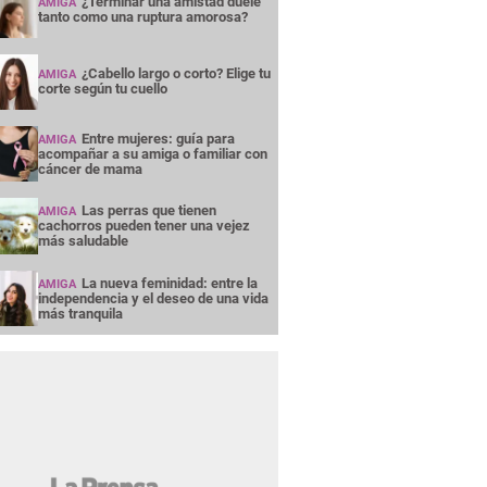
¿Terminar una amistad duele
AMIGA
tanto como una ruptura amorosa?
¿Cabello largo o corto? Elige tu
AMIGA
corte según tu cuello
Entre mujeres: guía para
AMIGA
acompañar a su amiga o familiar con
cáncer de mama
Las perras que tienen
AMIGA
cachorros pueden tener una vejez
más saludable
La nueva feminidad: entre la
AMIGA
independencia y el deseo de una vida
más tranquila