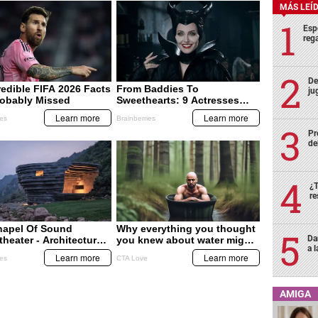
MÁS LEÍ
Esp
rega
De
ju
Pr
de
¿T
re
Da
a 
AMIGA