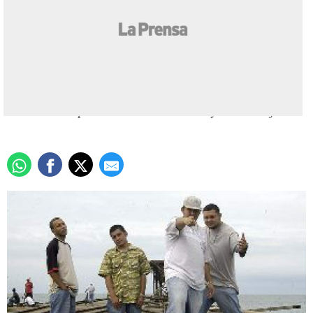
Peligro evidente
Actualizado: 04 julio 2007
/
Daddy C
Cabecera departamental de Atlántida y la tercera ciudad
más importante de Honduras, su población ha cautivado a
sus visitantes por sus bellezas naturales y lindas mujeres.