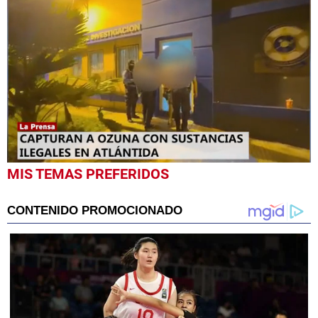
0
MIS TEMAS PREFERIDOS
seconds
of
58
seconds