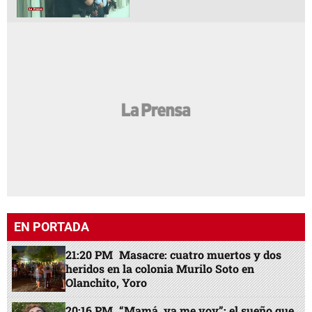
EN PORTADA
21:20 PM
Masacre: cuatro muertos y dos
heridos en la colonia Murilo Soto en
Olanchito, Yoro
20:16 PM
“Mamá, ya me voy”: el sueño que