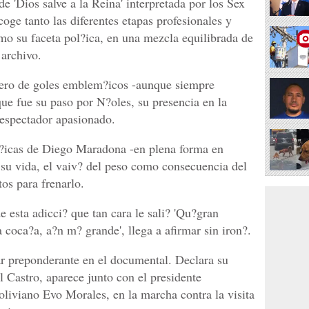
e 'Dios salve a la Reina' interpretada por los Sex
coge tanto las diferentes etapas profesionales y
omo su faceta pol?ica, en una mezcla equilibrada de
 archivo.
ero de goles emblem?icos -aunque siempre
ue fue su paso por N?oles, su presencia en la
spectador apasionado.
f?icas de Diego Maradona -en plena forma en
 su vida, el vaiv? del peso como consecuencia del
os para frenarlo.
e esta adicci? que tan cara le sali? 'Qu?gran
a coca?a, a?n m? grande', llega a afirmar sin iron?.
ar preponderante en el documental. Declara su
 Castro, aparece junto con el presidente
liviano Evo Morales, en la marcha contra la visita