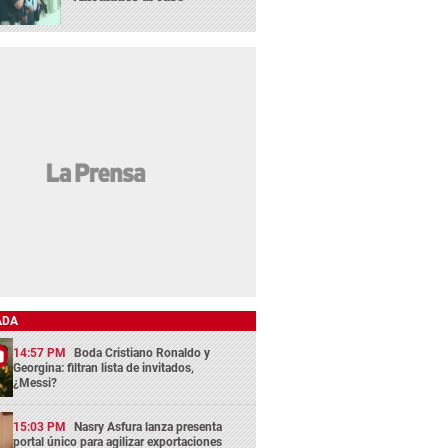
ADA
14:57 PM
Boda Cristiano Ronaldo y
Georgina: filtran lista de invitados,
¿Messi?
15:03 PM
Nasry Asfura lanza presenta
portal único para agilizar exportaciones