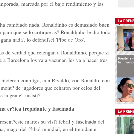
emporada, marcada por el bajo rendimiento y las
LA PREN
ha cambiado nada. Ronaldinho es demasiado buen
para que se lo critique as? Ronaldinho le dio todo
 gana nada', lo defendi?el 'Pibe de Oro'.
stas de verdad que retengan a Ronaldinho, porque si
e a Barcelona los va a vacunar, les va a hacer tres
Pierde la 
la influen
 hicieron conmigo, con Rivaldo, con Ronaldo, con
 mont? de jugadores que echaron por celos del
la gente', insisti?
a cr?ica trepidante y fascinada
LA PREN
resent?este martes su visi? febril y fascinada del
 mago del f?tbol mundial, en el trepidante