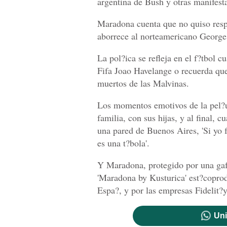
argentina de Bush y otras manifest
Maradona cuenta que no quiso respo
aborrece al norteamericano Georg
La pol?ica se refleja en el f?tbol c
Fifa Joao Havelange o recuerda que
muertos de las Malvinas.
Los momentos emotivos de la pel?u
familia, con sus hijas, y al final,
una pared de Buenos Aires, 'Si yo f
es una t?bola'.
Y Maradona, protegido por una ga
'Maradona by Kusturica' est?copro
Espa?, y por las empresas Fidelit?
Uni