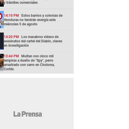
y trámites comerciales
14:10 PM
Estos barrios y colonias de
Honduras no tendrán energía este
miércoles 5 de agosto
14:20 PM
Los macabros videos de
asesinatos del cartel del Diablo, claves
en investigación
13:44 PM
Multan con cinco mil
lempiras a dueño de "Spy", perro
arrastrado con carro en Choloma,
Cortés