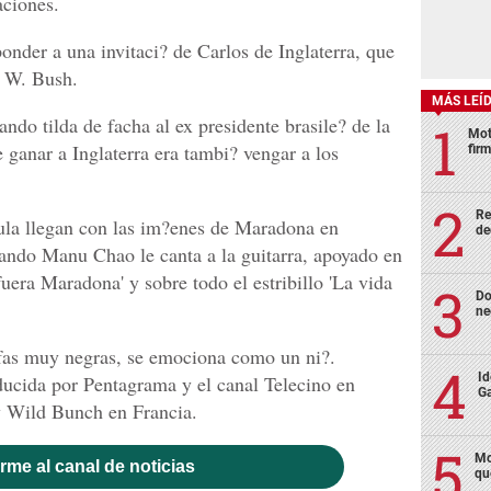
aciones.
nder a una invitaci? de Carlos de Inglaterra, que
e W. Bush.
MÁS LEÍ
uando tilda de facha al ex presidente brasile? de la
Mot
 ganar a Inglaterra era tambi? vengar a los
fir
Re
la llegan con las im?enes de Maradona en
de
 cuando Manu Chao le canta a la guitarra, apoyado en
uera Maradona' y sobre todo el estribillo 'La vida
Do
ne
fas muy negras, se emociona como un ni?.
Id
ducida por Pentagrama y el canal Telecino en
Ga
y Wild Bunch en Francia.
Mo
rme al canal de noticias
qu