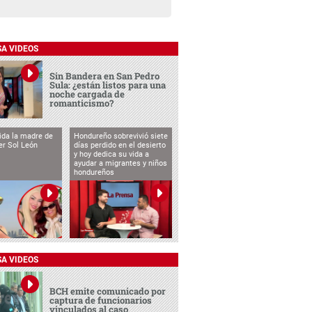
SA VIDEOS
Sin Bandera en San Pedro
Sula: ¿están listos para una
noche cargada de
romanticismo?
vida la madre de
Hondureño sobrevivió siete
cer Sol León
días perdido en el desierto
y hoy dedica su vida a
ayudar a migrantes y niños
hondureños
SA VIDEOS
BCH emite comunicado por
captura de funcionarios
vinculados al caso