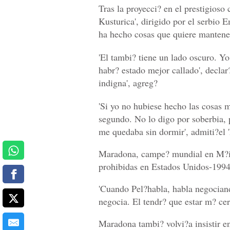
Tras la proyecci? en el prestigios
Kusturica', dirigido por el serbio
ha hecho cosas que quiere mantener
'El tambi? tiene un lado oscuro. Y
habr? estado mejor callado', declar
indigna', agreg?
'Si yo no hubiese hecho las cosas m
segundo. No lo digo por soberbia, p
me quedaba sin dormir', admiti?el '
Maradona, campe? mundial en M?ico
prohibidas en Estados Unidos-1994
'Cuando Pel?habla, habla negociand
negocia. El tendr? que estar m? cer
Maradona tambi? volvi?a insistir e