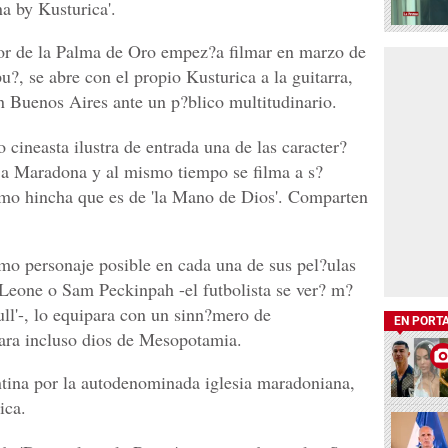
a by Kusturica'.
or de la Palma de Oro empez?a filmar en marzo de
u?, se abre con el propio Kusturica a la guitarra,
n Buenos Aires ante un p?blico multitudinario.
 cineasta ilustra de entrada una de las caracter?
ma a Maradona y al mismo tiempo se filma a s?
mo hincha que es de 'la Mano de Dios'. Comparten
mo personaje posible en cada una de sus pel?ulas
 Leone o Sam Peckinpah -el futbolista se ver? m?
l'-, lo equipara con un sinn?mero de
EN PORT
lara incluso dios de Mesopotamia.
tina por la autodenominada iglesia maradoniana,
ica.