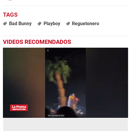
Bad Bunny
Playboy
Reguetonero
VIDEOS RECOMENDADOS
0
seconds
of