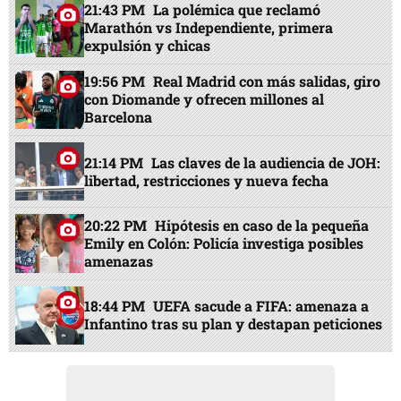
21:43 PM
La polémica que reclamó
Marathón vs Independiente, primera
expulsión y chicas
19:56 PM
Real Madrid con más salidas, giro
con Diomande y ofrecen millones al
Barcelona
21:14 PM
Las claves de la audiencia de JOH:
libertad, restricciones y nueva fecha
20:22 PM
Hipótesis en caso de la pequeña
Emily en Colón: Policía investiga posibles
amenazas
18:44 PM
UEFA sacude a FIFA: amenaza a
Infantino tras su plan y destapan peticiones